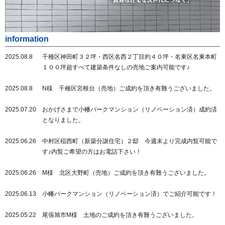
information
2025.08.8
千種区神田町３２坪・西区名西２丁目約４０坪・名東区名東本町
１００坪超すべて建築条件なしの売地ご案内可能です♪
2025.08.8
N様 千種区宮根台（売地）ご成約を頂き有難うございました。
2025.07.20
おかげさまで小幡パークマンション（リノベーション済）成約済
となりました。
2025.06.26
中村区稲西町（新築分譲住宅）２邸 今週末より完成内覧可能で
す♪内覧ご希望の方はお電話下さい！
2025.06.26
M様 北区大野町（売地）ご成約を頂き有難うございました。
2025.06.13
小幡パークマンション（リノベーション済）でご紹介可能です！
2025.05.22
尾張旭市M様 土地のご成約を頂き有難うございました。